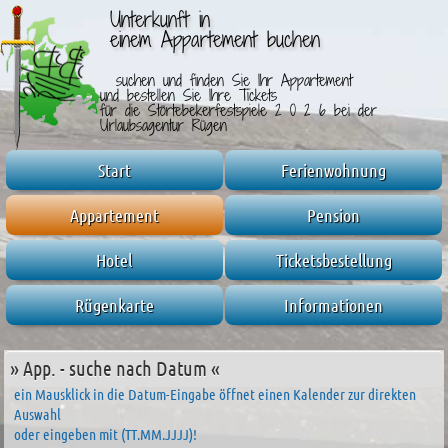
Unterkunft in
einem Appartement buchen
suchen und finden Sie Ihr Appartement
und bestellen Sie Ihre Tickets
für die Störtebekerfestspiele 2 0 2 6
bei der
Urlaubsagentur Rügen
Start
Ferienwohnung
Appartement
Pension
Hotel
Ticketsbestellung
Rügenkarte
Informationen
» App. - suche nach Datum «
ein Mausklick in die Datum-Eingabe öffnet einen Kalender zur direkten
Auswahl
oder eingeben mit (TT.MM.JJJJ)!